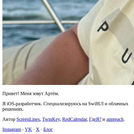
Привет! Меня зовут Артём.
Я iOS-разработчик. Специализируюсь на SwiftUI и облачных
решениях.
Автор
ScreenLines
,
TwinKey
,
RedCalendar
,
ГдеЯ?
и
appreach
.
Instagram
·
VK
·
X
·
Блог