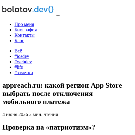
Про меня
Биография
Контакты
Блог
Всё
#iosdev
#webdev
#life
#заметки
appreach.ru: какой регион App Store
выбрать после отключения
мобильного платежа
4 июня 2026
2 мин. чтения
Проверка на «патриотизм»?